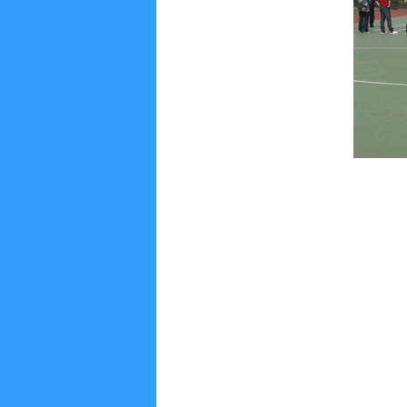
量
科
学
研
究
学
术
活
动
招
生
招
聘
学
生
活
动
English