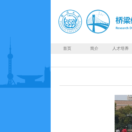
首页
简介
人才培养
首页
简
介
人
才
培
养
师
资
力