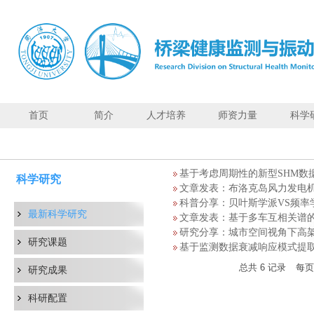
首页
简介
人才培养
师资力量
科学
最
新
科
基于考虑周期性的新型SHM数
学
科学研究
文章发表：布洛克岛风力发电机
研
科普分享：贝叶斯学派VS频率
究
最新科学研究
文章发表：基于多车互相关谱
研究分享：城市空间视角下高
研究课题
基于监测数据衰减响应模式提
总共
6
记录
每
研究成果
科研配置