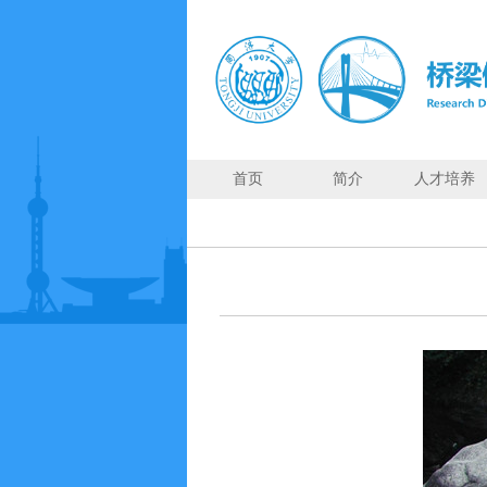
首页
简介
人才培养
首页
简
介
人
才
培
养
师
资
力