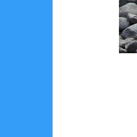
量
科
学
研
究
学
术
活
动
招
生
招
聘
学
生
活
动
English