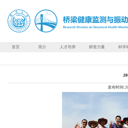
首页
简介
人才培养
师资力量
科学
首页
简
介
2
人
发布时间:
2
才
培
养
师
资
力