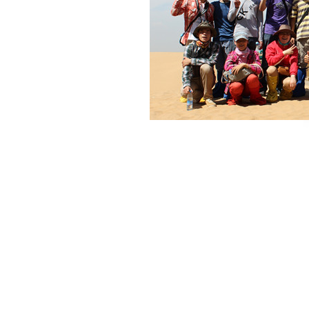
量
科
学
研
究
学
术
活
动
招
生
招
聘
学
生
活
动
English