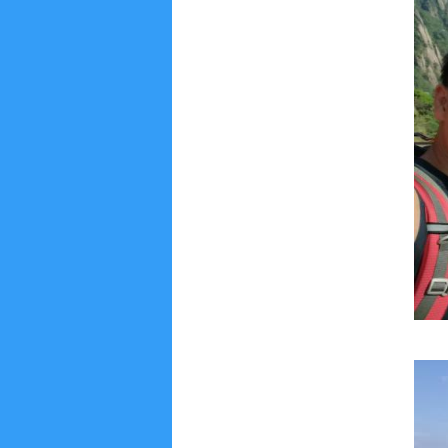
量
科
学
研
究
学
术
活
动
招
生
招
聘
学
生
活
动
English