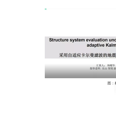
量
科
学
研
究
学
术
活
动
招
生
招
聘
图：
学
生
活
动
English