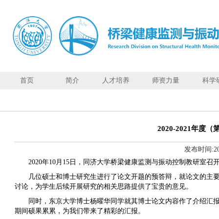
首页
简介
人才培养
师资力量
科学
首页
简
介
2020-2021
人
发布时间:
2
才
培
2020
年
10
月
15
日，同济大学桥梁健康监测与振动控制教研室召
养
几位硕士和博士研究生进行了论文开题的预答辩，就论文的主
讨论，为学生后续开展研究的相关思路提供了宝贵的意见。
师
资
同时，东京大学博士杨曜华同学就其博士论文内容作了介绍汇报
力
期间硕果累累，为我们带来了精彩的汇报。