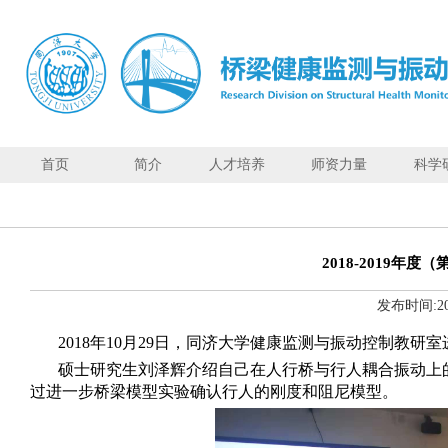
首页
简介
人才培养
师资力量
科学
首页
简
介
2018-2019
人
发布时间:
2
才
培
2018
年
10
月
29
日，同济大学健康监测与振动控制教研室
养
硕士研究生刘泽辉介绍自己在人行桥与行人耦合振动上
师
过进一步桥梁模型实验确认行人的刚度和阻尼模型。
资
力