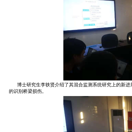
量
科
学
研
究
学
术
活
动
招
生
招
博士研究生李轶贤介绍了其混合监测系统研究上的新进
聘
的识别桥梁损伤。
学
生
活
动
English