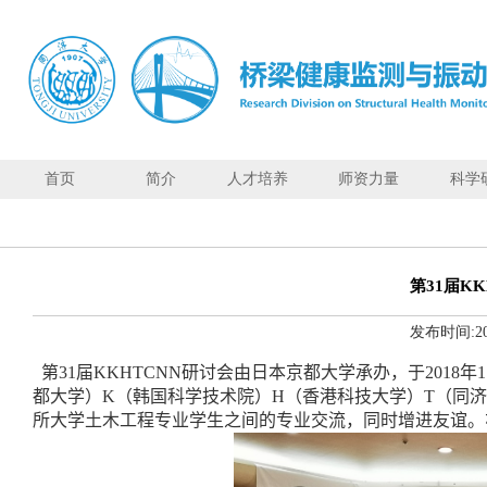
首页
简介
人才培养
师资力量
科学
首页
简
介
第31届K
人
发布时间:
2
才
培
第
31
届
KKHTCNN
研讨会由日本京都大学承办，于
2018
年
1
养
都大学）
K
（韩国科学技术院）
H
（香港科技大学）
T
（同济
师
所大学土木工程专业学生之间的专业交流，同时增进友谊。
资
力