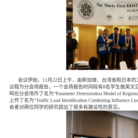
量
科
学
研
究
学
术
活
动
招
生
会议伊始，
11
月
22
日上午，由新加坡、台湾省和日本的
招
议程为分会场报告，一个会场报告时间段有
8
名学生做英文
聘
鸣在分会场作了名为“
Parameter Deterioration Model of Regiona
上作了名为“
Traffic Load Identification Combining Influence L
学
会者对两位同学的研究提出了很多有建设性的意见。
生
活
动
English