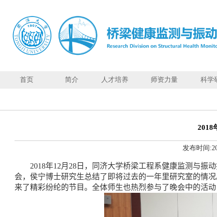
首页
简介
人才培养
师资力量
科学
首页
简
介
201
人
发布时间:
2
才
培
2018
年
12
月
28
日，同济大学桥梁工程系健康监测与振动
养
会，侯宁博士研究生总结了即将过去的一年里研究室的情况
师
来了精彩纷纶的节目。全体师生也热烈参与了晚会中的活动
资
力