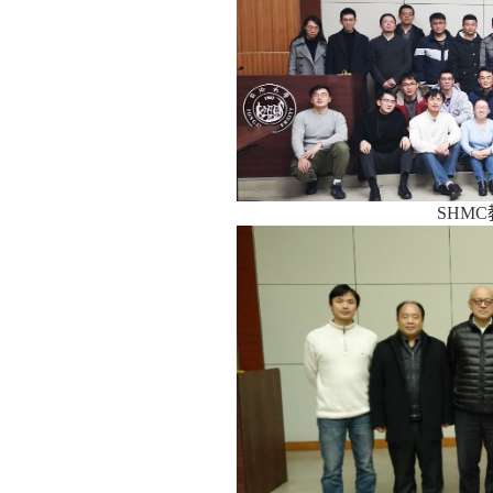
量
科
学
研
究
学
术
活
SHMC
动
招
生
招
聘
学
生
活
动
English