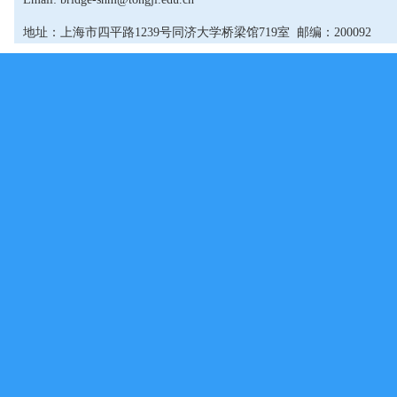
地址：上海市四平路1239号同济大学桥梁馆719室 邮编：200092