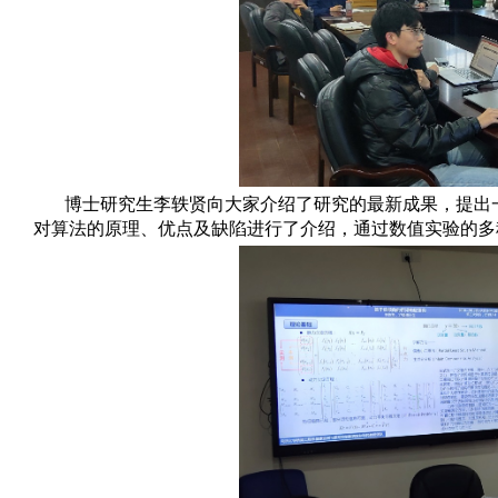
量
科
学
研
究
学
术
活
博士研究生李轶贤向大家介绍了研究的最新成果，提出
动
对算法的原理、优点及缺陷进行了介绍，通过数值实验的多
招
生
招
聘
学
生
活
动
English