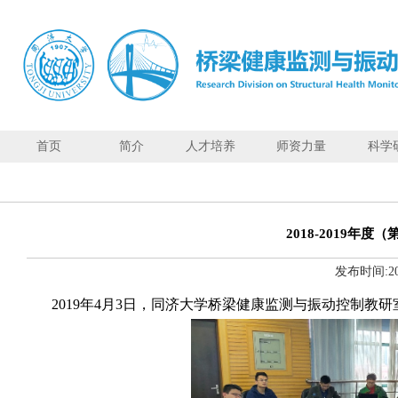
首页
简介
人才培养
师资力量
科学
首页
简
介
2018-2019
人
发布时间:
2
才
培
2019
年
4
月
3
日，同济大学桥梁健康监测与振动控制教研
养
师
资
力